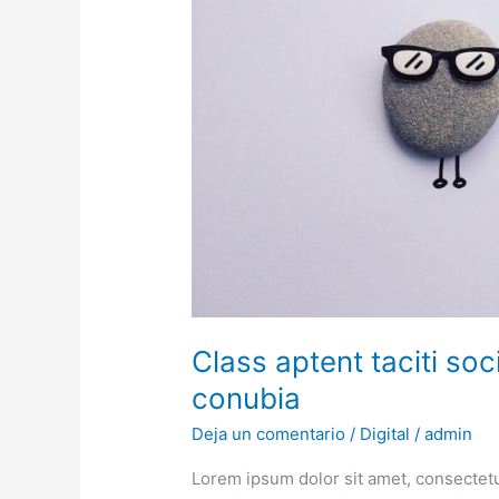
torquent
per
conubia
Class aptent taciti soc
conubia
Deja un comentario
/
Digital
/
admin
Lorem ipsum dolor sit amet, consectetu