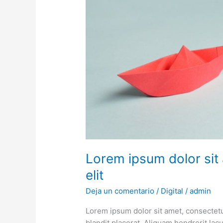
adipiscing
elit
Lorem ipsum dolor sit
elit
Deja un comentario
/
Digital
/
admin
Lorem ipsum dolor sit amet, consectetu
blandit placerat. Aliquam hendrerit la