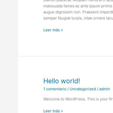
malesuada fames ac ante ipsum primis i
augue dignissim non. Praesent imperdi
semper feugiat turpis, vitae ornare lac
Leer más »
Hello
Hello world!
world!
1 comentario
/
Uncategorized
/
admin
Welcome to WordPress. This is your first
Leer más »