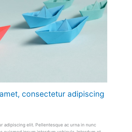
 amet, consectetur adipiscing
r adipiscing elit. Pellentesque ac urna in nunc
cus euismod ipsum interdum vehicula. Interdum et