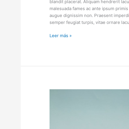
blandit placerat. Aliquam hendrerit la
malesuada fames ac ante ipsum primis i
augue dignissim non. Praesent imperdi
semper feugiat turpis, vitae ornare lac
Leer más »
Lorem
ipsum
dolor
sit
amet,
consectetur