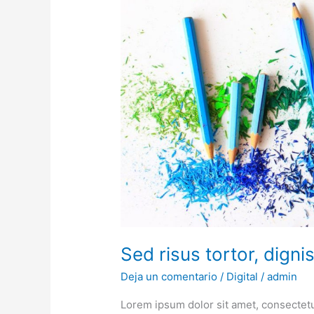
id
tortor
sit
amet
Sed risus tortor, digni
Deja un comentario
/
Digital
/
admin
Lorem ipsum dolor sit amet, consectetu