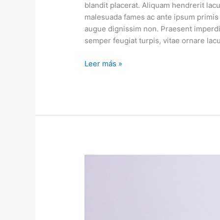
blandit placerat. Aliquam hendrerit la
malesuada fames ac ante ipsum primis i
augue dignissim non. Praesent imperdi
semper feugiat turpis, vitae ornare lac
Leer más »
Class
aptent
taciti
sociosqu
ad
litora